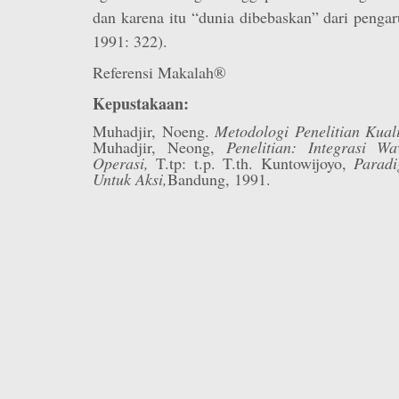
dan karena itu “dunia dibebaskan” dari penga
1991: 322).
Referensi Makalah®
Kepustakaan:
Muhadjir, Noeng.
Metodologi Penelitian Kuali
Muhadjir, Neong,
Penelitian: Integrasi W
Operasi,
T.tp: t.p. T.th. Kuntowijoyo,
Paradi
Untuk Aksi,
Bandung, 1991.