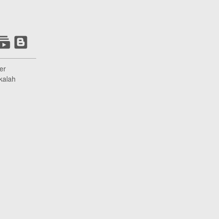
er
kalah