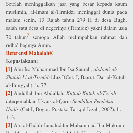
Setelah meninggalkan jasa yang besar kepada kaum
muslimin, al-Imam al-Tirmidzi meninggal dunia pada
malam senin, 13 Rajab tahun 279 H di desa Bugh,
salah satu desa di negerinya (Tirmidz) yakni dalam usia
7
70 tahun
semoga Allah melimpahkan rahmat dan
ridha’ baginya Amin.
Referensi Makalah®
Kepustakaan:
[1]
Abu Isa Muhammad Ibn Isa Saurah,
al-Jami’al-
Shahih Li al-Tirmidzi
Juz I(Cet. I; Bairut: Dar al-Kutub
al-Ilmiyyah), h. 77.
[2]
Abdullah bin Abdullah,
Kuttab Kutub al-Tis’ah
diterjemahkan Uwais al-Qarni
Sembilan Pendekar
Hadis
(Cet I; Bogor: Pustaka Tariqul Izzah, 2007), h.
113.
[3]
Abi al-Fadhli Jamaluddin Muhammad Ibn Mukram