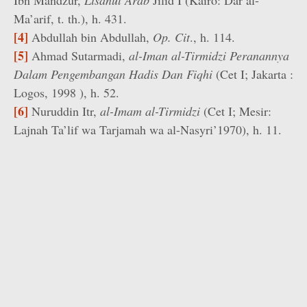
Ibn Mandzur,
Lisanul Arab
Jilid I (Kairo: Dar al-
Ma’arif, t. th.), h. 431.
[4]
Abdullah bin Abdullah,
Op. Cit
., h. 114.
[5]
Ahmad Sutarmadi,
al-Iman al-Tirmidzi Peranannya
Dalam Pengembangan Hadis Dan Fiqhi
(Cet I; Jakarta :
Logos, 1998 ), h. 52.
[6]
Nuruddin Itr,
al-Imam al-Tirmidzi
(Cet I; Mesir:
Lajnah Ta’lif wa Tarjamah wa al-Nasyri’1970), h. 11.