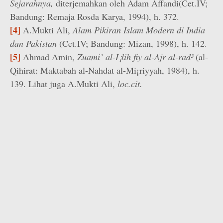
Sejarahnya,
diterjemahkan oleh Adam Affandi(Cet.IV;
Bandung: Remaja Rosda Karya, 1994), h. 372.
[4]
A.Mukti Ali,
Alam Pikiran Islam Modern di India
dan Pakistan
(Cet.IV; Bandung: Mizan, 1998), h. 142.
[5]
Ahmad Amin,
Zuami’ al-I¡lih fiy al-Ajr al-rad³
(al-
Qihirat: Maktabah al-Nahdat al-Mi¡riyyah, 1984), h.
139. Lihat juga A.Mukti Ali,
loc.cit.