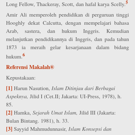
5
Long Fellow, Thackeray, Scott, dan hafal karya Scelly.
Amir Ali memperoleh pendidikan di perguruan tinggi
Hooghly dekat Calcutta, dengan mempelajari bahasa
Arab, sastera, dan hukum Inggris. Kemudian
melanjutkan pendidikannya di Inggris, dan pada tahun
1873 ia meraih gelar kesarjanaan dalam bidang
6
hukum.
Referensi Makalah®
Kepustakaan:
[1]
Harun Nasution,
Islam Ditinjau dari Berbagai
Aspeknya,
Jilid I (Cet.II; Jakarta: UI-Press, 1978), h.
85.
[2]
Hamka,
Sejarah Umat Islam,
Jilid III (Jakarta:
Bulan Bintang. 1981), h. 33.
[3]
Sayyid Mahmudunnasir,
Islam Konsepsi dan