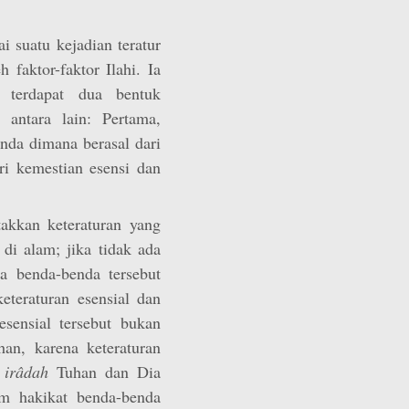
 suatu kejadian teratur
 faktor-faktor Ilahi. Ia
 terdapat dua bentuk
 antara lain: Pertama,
enda dimana berasal dari
i kemestian esensi dan
kkan keteraturan yang
 di alam; jika tidak ada
da benda-benda tersebut
eteraturan esensial dan
esensial tersebut bukan
an, karena keteraturan
n
irâdah
Tuhan dan Dia
am hakikat benda-benda