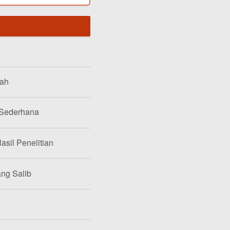
lah
 Sederhana
asil Penelitian
ang Salib