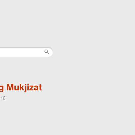
 Mukjizat
012