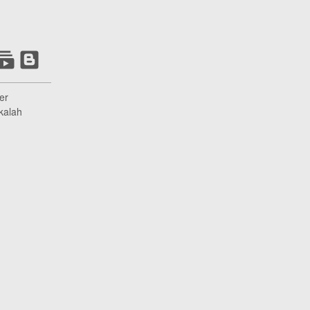
er
kalah