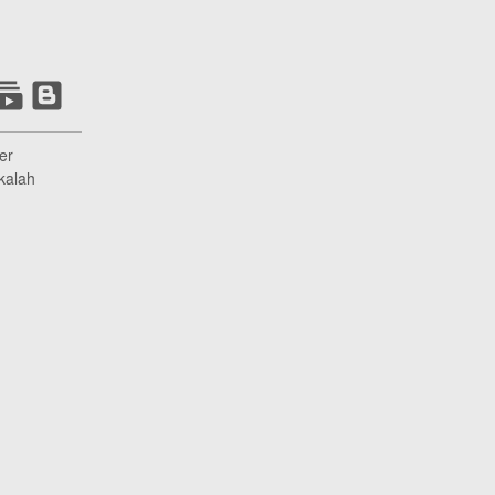
er
kalah