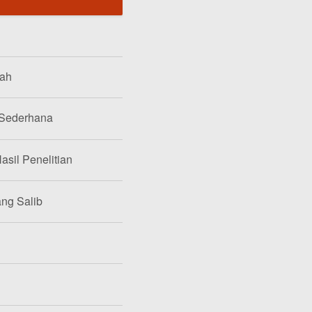
lah
 Sederhana
asil Penelitian
ang Salib