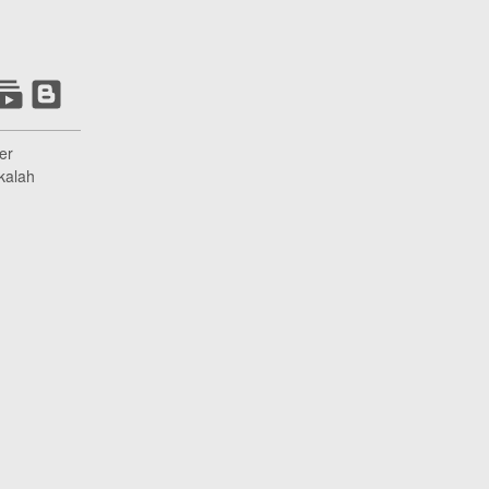
er
kalah