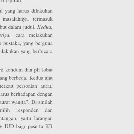
al yang harus dilakukan
 masalahnya, termasuk
ebut dalam judul.
Kedua,
etiga,
cara melakukan
di pustaka, yang berguna
dilakukan yang berbicara
rti kondom dan pil (obat
ang berbeda. Kedua alat
terkait persoalan aurat.
arus berhadapan dengan
urat wanita”. Di sinilah
milih responden dan
tangan, yaitu larangan
ng IUD bagi peserta KB