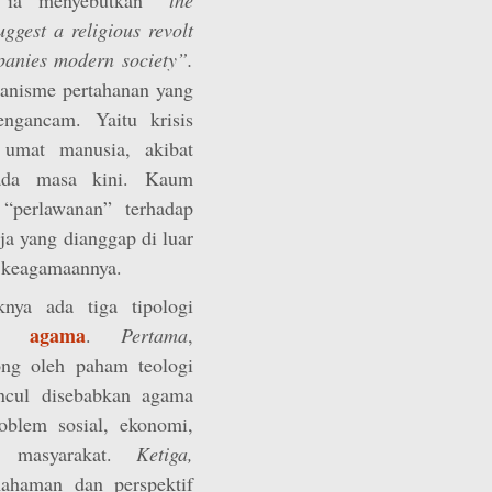
ggest a religious revolt
mpanies modern society”.
anisme pertahanan yang
ngancam. Yaitu krisis
 umat manusia, akibat
ada masa kini. Kaum
 “perlawanan” terhadap
aja yang dianggap di luar
 keagamaannya.
nya ada tiga tipologi
me agama
.
Pertama
,
ng oleh paham teologi
ncul disebabkan agama
roblem sosial, ekonomi,
a masyarakat.
Ketiga,
ahaman dan perspektif