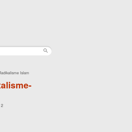
adikalisme Islam
alisme-
12