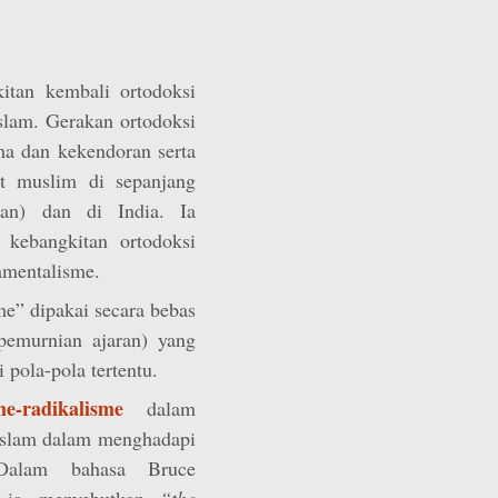
itan kembali ortodoksi
lam. Gerakan ortodoksi
a dan kekendoran serta
t muslim di sepanjang
man) dan di India. Ia
kebangkitan ortodoksi
amentalisme.
sme” dipakai secara bebas
pemurnian ajaran) yang
pola-pola tertentu.
me-radikalisme
dalam
slam dalam menghadapi
 Dalam bahasa Bruce
, ia menyebutkan
“the