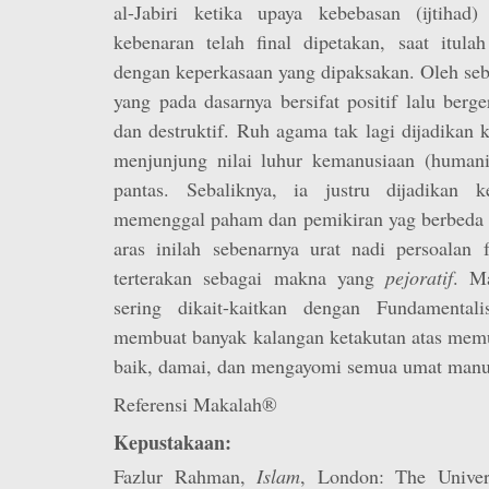
al-Jabiri ketika upaya kebebasan (ijtihad
kebenaran telah final dipetakan, saat itula
dengan keperkasaan yang dipaksakan. Oleh seb
yang pada dasarnya bersifat positif lalu berge
dan destruktif. Ruh agama tak lagi dijadikan
menjunjung nilai luhur kemanusiaan (human
pantas. Sebaliknya, ia justru dijadikan 
memenggal paham dan pemikiran yag berbeda da
aras inilah sebenarnya urat nadi persoalan
terterakan sebagai makna yang
pejoratif
. M
sering dikait-kaitkan dengan Fundamentali
membuat banyak kalangan ketakutan atas memu
baik, damai, dan mengayomi semua umat manu
Referensi Makalah®
Kepustakaan:
Fazlur Rahman,
Islam
, London: The Univer