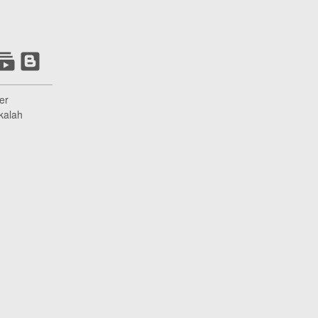
er
kalah