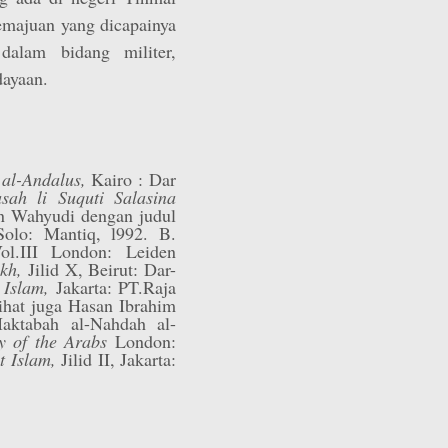
emajuan yang dicapainya
dalam bidang militer,
dayaan.
 al-Andalus,
Kairo : Dar
sah li Suquti Salasina
an Wahyudi dengan judul
Solo: Mantiq, l992. B.
l.III London: Leiden
ikh,
Jilid X, Beirut: Dar-
 Islam,
Jakarta: PT.Raja
ihat juga Hasan Ibrahim
Maktabah al-Nahdah al-
y of the Arabs
London:
t Islam,
Jilid II, Jakarta: