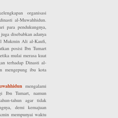
lengkapan organisasi
inasti al-Muwahhidun.
ari para pendukungnya,
, juga disebabkan adanya
l Mukmin Ali al-Kaufi,
kan posisi Ibn Tumart
etika mulai merasa kuat
an terhadap Dinasti al-
n mengepung ibu kota
uwahhidun
mengalami
gi Ibn Tumart, namun
tahun-tahun agar tidak
ngnya, demi kemajuan
ukmin mempunyai waktu