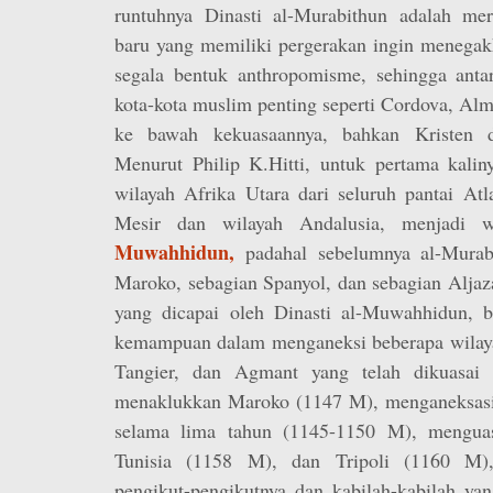
runtuhnya Dinasti al-Murabithun adalah me
baru yang memiliki pergerakan ingin menegak
segala bentuk anthropomisme, sehingga ant
kota-kota muslim penting seperti Cordova, Alm
ke bawah kekuasaannya, bahkan Kristen d
Menurut Philip K.Hitti, untuk pertama kalin
wilayah Afrika Utara dari seluruh pantai Atl
Mesir dan wilayah Andalusia, menjadi 
Muwahhidun,
padahal sebelumnya al-Murab
Maroko, sebagian Spanyol, dan sebagian Alja
yang dicapai oleh Dinasti al-Muwahhidun, bu
kemampuan dalam menganeksi beberapa wilayah
Tangier, dan Agmant yang telah dikuasai
menaklukkan Maroko (1147 M), menganeksasi 
selama lima tahun (1145-1150 M), menguas
Tunisia (1158 M), dan Tripoli (1160 M),
pengikut-pengikutnya dan kabilah-kabilah ya