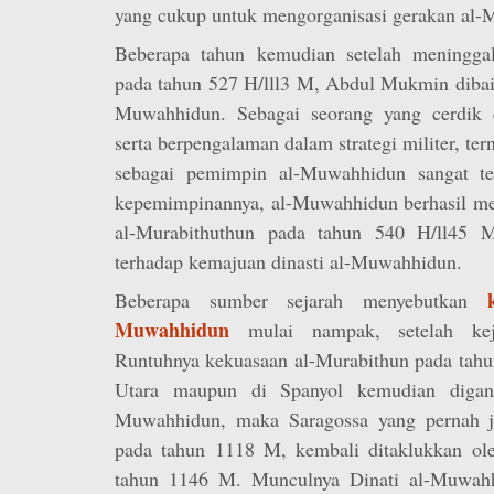
yang cukup untuk mengorganisasi gerakan al
Beberapa tahun kemudian setelah meninggal
pada tahun 527 H/lll3 M, Abdul Mukmin dibai
Muwahhidun. Sebagai seorang yang cerdik 
serta berpengalaman dalam strategi militer, ter
sebagai pemimpin al-Muwahhidun sangat tep
kepemimpinannya, al-Muwahhidun berhasil m
al-Murabithuthun pada tahun 540 H/ll45 
terhadap kemajuan dinasti al-Muwahhidun.
Beberapa sumber sejarah menyebutkan
Muwahhidun
mulai nampak, setelah keja
Runtuhnya kekuasaan al-Murabithun pada tahun
Utara maupun di Spanyol kemudian digant
Muwahhidun, maka Saragossa yang pernah ja
pada tahun 1118 M, kembali ditaklukkan ol
tahun 1146 M. Munculnya Dinati al-Muwahh