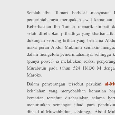
Setelah Ibn Tumart berhasil menyusun ke
pemerintahannya merupakan awal kemajuan d
Keberhasilan Ibn Tumart menarik simpati d
selain disebabkan pribadinya yang kharismatik
dukungan seorang brilian yang bernama Abdu
maka peran Abdul Mukimin semakin menguat
dalam mengelola pemerintahannya, sehingga k
(punya power) ia melakukan reaksi penyerang
Murabitun pada tahun 524 H/ll30 M denga
Maroko.
al-M
Dalam penyerangan tersebut pasukan
kekalahan yang menyebabkan kematian ba
kematian tersebut dirahasiakan selama ber
menurunkan semangat jihad para penduku
dinasti al-Muwahhidun, sehiungga Abdul M