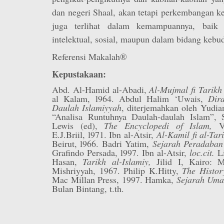
dan negeri Shaal, akan tetapi perkembangan k
juga terlihat dalam kemampuannya, baik 
intelektual, sosial, maupun dalam bidang kebu
Referensi Makalah®
Kepustakaan:
Abd. Al-Hamid al-Abadi,
Al-Mujmal fi Tarikh
al Kalam, l964. Abdul Halim ‘Uwais,
Dira
Daulah Islamiyyah
, diterjemahkan oleh Yudi
“Analisa Runtuhnya Daulah-daulah Islam”, 
Lewis (ed),
The Encyclopedi of Islam,
Vo
E.J.Briil, l971. Ibn al-Atsir,
Al-Kamil fi al-Tar
Beirut, l966. Badri Yatim,
Sejarah Peradaban
Grafindo Persada, l997. Ibn al-Atsir,
loc.cit.
L
Hasan,
Tarikh al-Islamiy,
Jilid I, Kairo: 
Mishriyyah, 1967. Philip K.Hitty,
The Histor
Mac Millan Press, 1997. Hamka,
Sejarah Uma
Bulan Bintang, t.th.