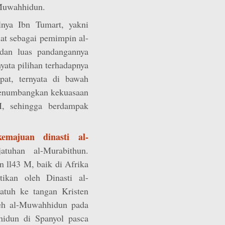
-Muwahhidun.
nya Ibn Tumart, yakni
at sebagai pemimpin al-
dan luas pandangannya
nyata pilihan terhadapnya
at, ternyata di bawah
enumbangkan kekuasaan
M, sehingga berdampak
kemajuan dinasti al-
tuhan al-Murabithun.
 ll43 M, baik di Afrika
ikan oleh Dinasti al-
tuh ke tangan Kristen
eh al-Muwahhidun pada
idun di Spanyol pasca