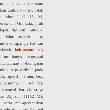
rupakan suatu kekuatan
kan tauhid dan menolak
ara tahun 1114-1154 M,
eria, dan Granada, jatuh
apat dipukul mundur.
ya dalam sejarah Islam,
antik sampai perbatasan
kekuasaan al-
wilayah
ithun hanya menguasai
zair. Kemajuan-kemajuan
kan saja terlihat pada
, seperti Tlemen, Fez,
 sepenuhnya (1146 M),
Spanyol dan sekitarnya
ai Aljazair (1152 M),
 serta mempersatukan
ng ada di negeri Tinmal