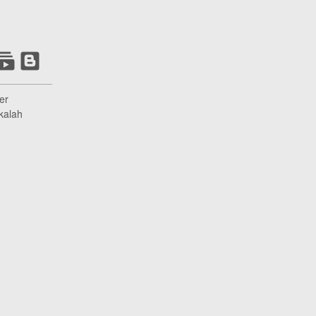
er
kalah