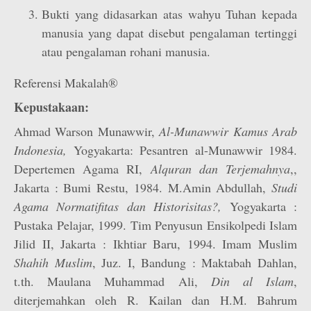
Bukti yang didasarkan atas wahyu Tuhan kepada
manusia yang dapat disebut pengalaman tertinggi
atau pengalaman rohani manusia.
Referensi Makalah®
Kepustakaan:
Ahmad Warson Munawwir,
Al-Munawwir Kamus Arab
Indonesia,
Yogyakarta: Pesantren al-Munawwir 1984.
Depertemen Agama RI,
Alquran dan Terjemahnya
,,
Jakarta : Bumi Restu, 1984. M.Amin Abdullah,
Studi
Agama Normatifitas dan Historisitas?,
Yogyakarta :
Pustaka Pelajar, 1999. Tim Penyusun Ensikolpedi Islam
Jilid II, Jakarta : Ikhtiar Baru, 1994. Imam Muslim
Shahih Muslim
, Juz. I, Bandung : Maktabah Dahlan,
t.th. Maulana Muhammad Ali,
Din al Islam
,
diterjemahkan oleh R. Kailan dan H.M. Bahrum