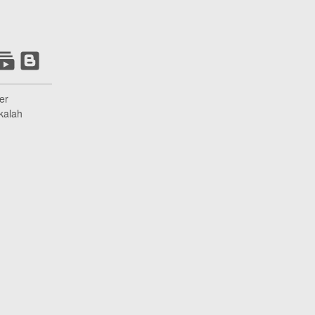
er
kalah