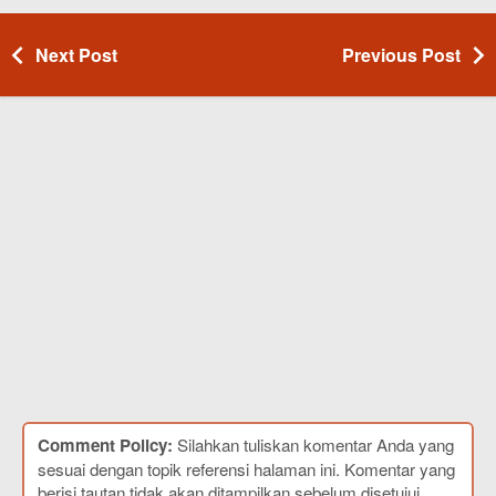
Next Post
Previous Post
Comment Policy:
Silahkan tuliskan komentar Anda yang
sesuai dengan topik referensi halaman ini. Komentar yang
berisi tautan tidak akan ditampilkan sebelum disetujui.