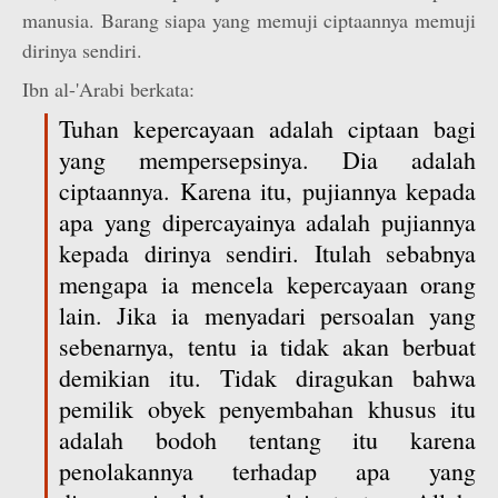
manusia. Barang siapa yang memuji ciptaannya memuji
dirinya sendiri.
Ibn al-'Arabi berkata:
Tuhan kepercayaan adalah ciptaan bagi
yang mempersepsinya. Dia adalah
ciptaannya. Karena itu, pujiannya kepada
apa yang dipercayainya adalah pujiannya
kepada dirinya sendiri. Itulah sebabnya
mengapa ia mencela kepercayaan orang
lain. Jika ia menyadari persoalan yang
sebenarnya, tentu ia tidak akan berbuat
demikian itu. Tidak diragukan bahwa
pemilik obyek penyembahan khusus itu
adalah bodoh tentang itu karena
penolakannya terhadap apa yang