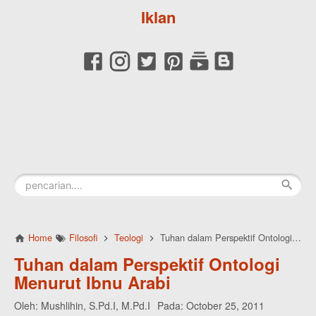
Iklan
Home
Filosofi
Teologi
Tuhan dalam Perspektif Ontologi Menurut Ibnu Arabi
Tuhan dalam Perspektif Ontologi
Menurut Ibnu Arabi
Oleh:
Mushlihin, S.Pd.I, M.Pd.I
Pada:
October 25, 2011