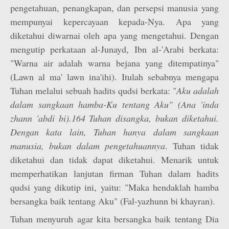
pengetahuan, penangkapan, dan persepsi manusia yang
mempunyai kepercayaan kepada-Nya. Apa yang
diketahui diwarnai oleh apa yang mengetahui. Dengan
mengutip perkataan al-Junayd, Ibn al-'Arabi berkata:
"Warna air adalah warna bejana yang ditempatinya"
(Lawn al ma' lawn ina'ihi). Itulah sebabnya mengapa
Tuhan melalui sebuah hadits qudsi berkata: "
Aku adalah
dalam sangkaan hamba-Ku tentang Aku" (Ana 'inda
zhann 'abdi bi).164 Tuhan disangka, bukan diketahui.
Dengan kata lain, Tuhan hanya dalam sangkaan
manusia, bukan dalam pengetahuannya
. Tuhan tidak
diketahui dan tidak dapat diketahui. Menarik untuk
memperhatikan lanjutan firman Tuhan dalam hadits
qudsi yang dikutip ini, yaitu: "Maka hendaklah hamba
bersangka baik tentang Aku" (Fal-yazhunn bi khayran).
Tuhan menyuruh agar kita bersangka baik tentang Dia