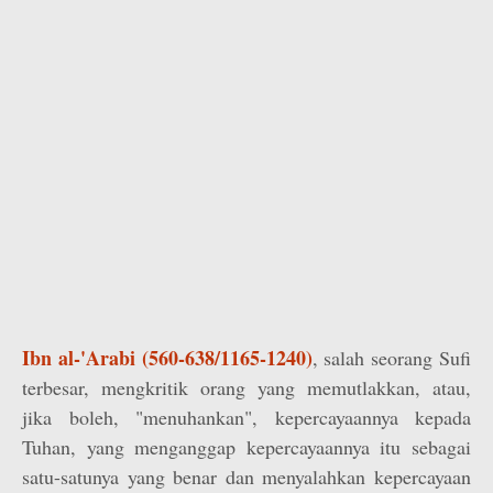
Ibn al-'Arabi (560-638/1165-1240)
, salah seorang Sufi
terbesar, mengkritik orang yang memutlakkan, atau,
jika boleh, "menuhankan", kepercayaannya kepada
Tuhan, yang menganggap kepercayaannya itu sebagai
satu-satunya yang benar dan menyalahkan kepercayaan