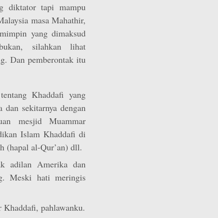
g diktator tapi mampu
Malaysia masa Mahathir,
emimpin yang dimaksud
bukan, silahkan lihat
ng. Dan pemberontak itu
tentang Khaddafi yang
 dan sekitarnya dengan
ntuan mesjid Muammar
dikan Islam Khaddafi di
h (hapal al-Qur’an) dll.
ak adilan Amerika dan
g. Meski hati meringis
 Khaddafi, pahlawanku.