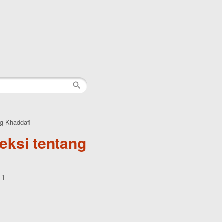
ng Khaddafi
leksi tentang
11